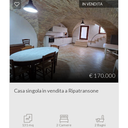
IN VENDITA
Commerciali
Terreni
Prezzo
€ 170.000
Casa singola in vendita a Ripatransone
Totale
mq
131 mq
2 Camere
2 Bagni