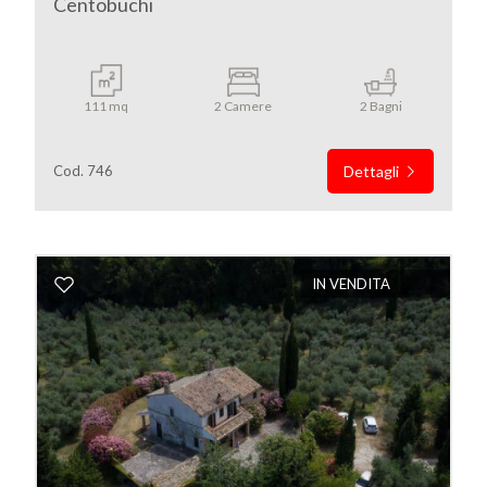
Centobuchi
111 mq
2 Camere
2 Bagni
Cod. 746
Dettagli
IN VENDITA