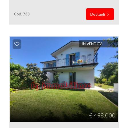
Cod. 733
Dettagli
Locali
IN VENDITA
minimi
Qualsiasi
1
2
3
€ 498.000
4