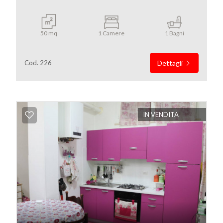
50 mq
1 Camere
1 Bagni
Cod. 226
Dettagli
IN VENDITA