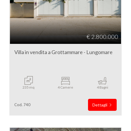
Provincia
Comune
€ 2.800.000
Villa in vendita a Grottammare - Lungomare
Tipologia
-
235 mq
4 Camere
4 Bagni
multiscelta
Cod. 740
Dettagli
Qualsiasi
Residenziali