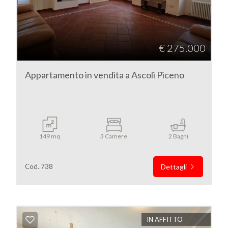
4
€ 275.000
5
Appartamento in vendita a Ascoli Piceno
5+
Camere
minime
149 mq
3 Camere
2 Bagni
Qualsiasi
Cod. 738
Dettagli
1
2
IN AFFITTO