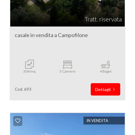
Tratt. riservata
casale in vendita a Campofilone
304 mq
5 Camere
4 Bagni
Cod. 693
Dettagli
IN VENDITA