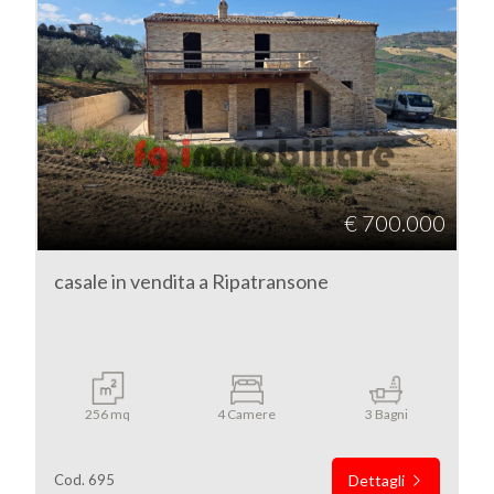
€ 700.000
casale in vendita a Ripatransone
256 mq
4 Camere
3 Bagni
Cod. 695
Dettagli