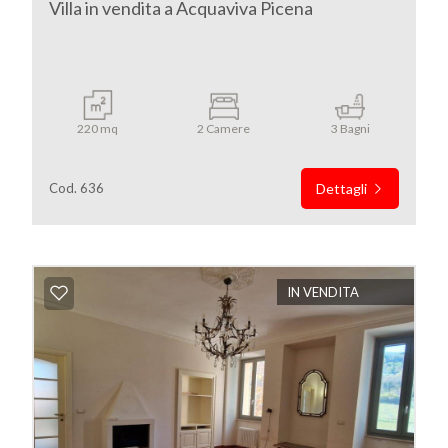
Villa in vendita a Acquaviva Picena
5
5+
220 mq
2 Camere
3 Bagni
Bagni
Cod. 636
Dettagli
minimi
Qualsiasi
IN VENDITA
1
2
3