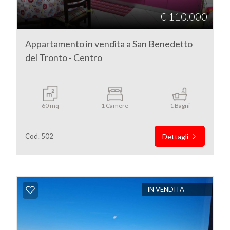
€ 110.000
Appartamento in vendita a San Benedetto
del Tronto - Centro
60 mq
1 Camere
1 Bagni
Cod. 502
Dettagli
IN VENDITA