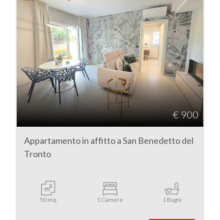
3
4
5
5+
€ 900
Altre
Appartamento in affitto a San Benedetto del
opzioni
Tronto
-
multiscelta
Giardino
50 mq
1 Camere
1 Bagni