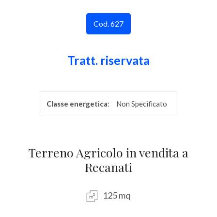
Provincia
Cod. 627
Comune
Tratt. riservata
Classe energetica
:
Non Specificato
Tipologia
-
Terreno Agricolo in vendita a
multiscelta
Recanati
Qualsiasi
125 mq
Residenziali