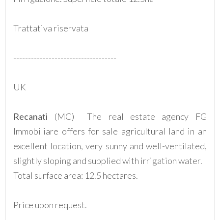
Trattativa riservata
-----------------------------------
Locali
minimi
UK
Qualsiasi
Recanati
(MC)  The real estate agency FG
Immobiliare offers for sale agricultural land in an
1
excellent location, very sunny and well-ventilated,
slightly sloping and supplied with irrigation water.
2
Total surface area: 12.5 hectares.
3
Price upon request.
4