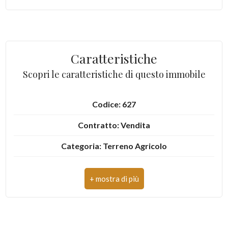
5
Caratteristiche
5+
Scopri le caratteristiche di questo immobile
Bagni
minimi
Codice: 627
Contratto: Vendita
Qualsiasi
Categoria: Terreno Agricolo
1
Comune: Recanati
Totale mq: 125.000 mq
2
3