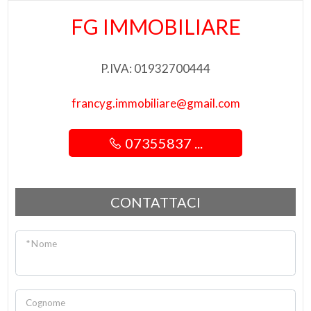
FG IMMOBILIARE
4
5
P.IVA: 01932700444
francyg.immobiliare@gmail.com
5+
07355837 ...
Camere
minime
CONTATTACI
Qualsiasi
* Nome
1
2
Cognome