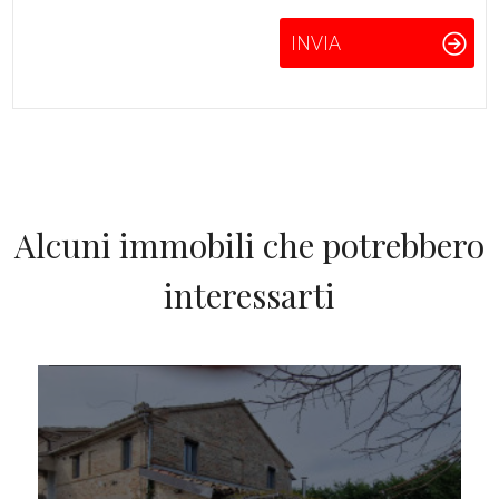
Posto auto/Box
INVIA
Balcone/Terrazzo
Ascensore
Arredato
Alcuni immobili che potrebbero
Nuova costruzione
interessarti
Lusso
IN VENDITA