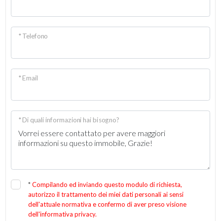
3
* Telefono
4
5
* Email
5+
* Di quali informazioni hai bisogno?
Altre
opzioni
-
multiscelta
*
Compilando ed inviando questo modulo di richiesta,
autorizzo il trattamento dei miei dati personali ai sensi
Giardino
dell'attuale normativa e confermo di aver preso visione
dell'informativa privacy.