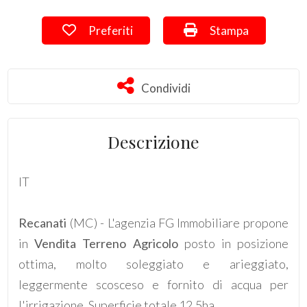
Preferiti: Cod. 627
Stampa: Cod. 627
Preferiti
Stampa
Commerciali
Terreni
Condividi
Condividi
Prezzo
Descrizione
IT
Recanati
(MC) - L'agenzia FG Immobiliare propone
in
Vendita
Terreno Agricolo
posto in posizione
Totale
ottima, molto soleggiato e arieggiato,
mq
leggermente scosceso e fornito di acqua per
l'irrigazione. Superficie totale 12.5ha