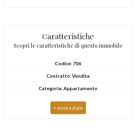
3
4
Caratteristiche
5
Scopri le caratteristiche di questo immobile
5+
Codice: 706
Contratto: Vendita
Altre
Categoria: Appartamento
opzioni
-
Comune: San Benedetto del Tronto
multiscelta
Totale mq: 47 mq
Giardino
Camere: 1