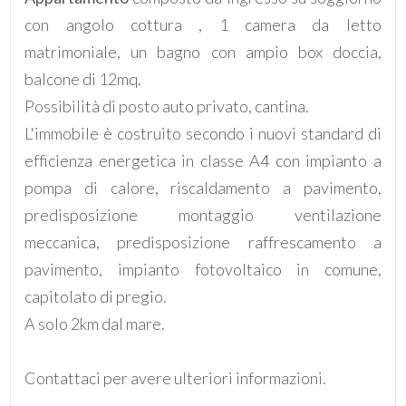
con angolo cottura , 1 camera da letto
matrimoniale, un bagno con ampio box doccia,
balcone di 12mq.
Possibilità di posto auto privato, cantina.
Locali
L'immobile è costruito secondo i nuovi standard di
minimi
efficienza energetica in classe A4 con impianto a
pompa di calore, riscaldamento a pavimento,
Qualsiasi
predisposizione montaggio ventilazione
meccanica, predisposizione raffrescamento a
1
pavimento, impianto fotovoltaico in comune,
capitolato di pregio.
2
A solo 2km dal mare.
3
Contattaci per avere ulteriori informazioni.
4