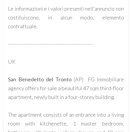
Le informazioni e i valori presenti nell'annuncio non
5
costituiscono, in alcun modo, elemento
contrattuale.
5+
------------------------------------------------
Bagni
minimi
UK
Qualsiasi
San Benedetto del Tronto
(AP)  FG Immobiliare
agency offers for sale a beautiful 47 sqm third-floor
1
apartment, newly built in a four-storey building.
2
The apartment consists of an entrance into a living
room with kitchenette, 1 master bedroom,
3