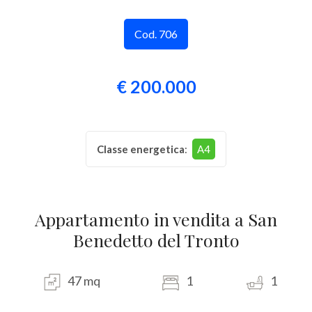
Provincia
Cod. 706
Comune
€ 200.000
Classe energetica
:
A4
Tipologia
-
Appartamento in vendita a San
multiscelta
Benedetto del Tronto
Qualsiasi
47 mq
1
1
Residenziali