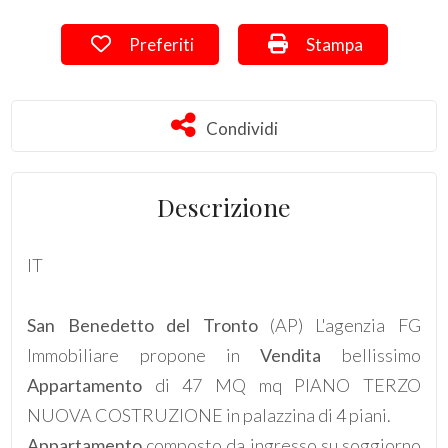
Preferiti: Cod. 706
Stampa: Cod. 706
Preferiti
Stampa
Commerciali
Terreni
Condividi
Condividi
Prezzo
Descrizione
IT
San Benedetto del Tronto
(AP) L'agenzia FG
Immobiliare propone in
Vendita
bellissimo
Totale
Appartamento
di 47 MQ mq PIANO TERZO
mq
NUOVA COSTRUZIONE in palazzina di 4 piani.
Appartamento
composto da ingresso su soggiorno