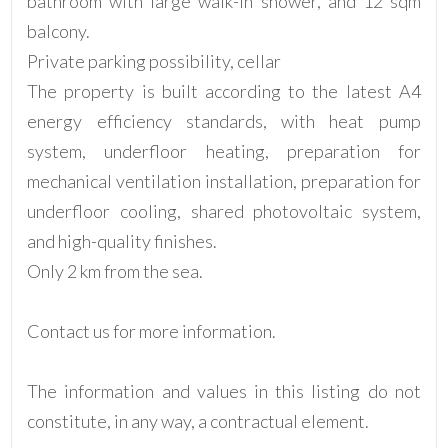
bathroom with large walk-in shower, and 12 sqm
balcony.
4
Private parking possibility, cellar
The property is built according to the latest A4
5
energy efficiency standards, with heat pump
system, underfloor heating, preparation for
5+
mechanical ventilation installation, preparation for
underfloor cooling, shared photovoltaic system,
Camere
and high-quality finishes.
minime
Only 2 km from the sea.
Qualsiasi
Contact us for more information.
1
The information and values in this listing do not
constitute, in any way, a contractual element.
2