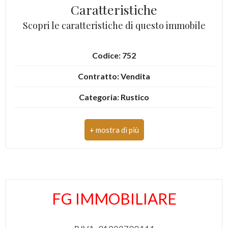
Caratteristiche
Scopri le caratteristiche di questo immobile
Codice: 752
Contratto: Vendita
Categoria: Rustico
Comune: Ripatransone
Totale mq: 300 mq
Bagni: 2
Locali: 8
FG IMMOBILIARE
Stato attuale: Libero al rogito