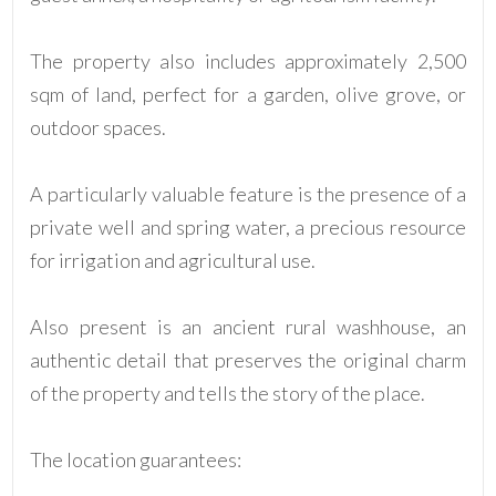
Posto auto/Box
The property also includes approximately 2,500
Balcone/Terrazzo
sqm of land, perfect for a garden, olive grove, or
outdoor spaces.
Ascensore
A particularly valuable feature is the presence of a
Arredato
private well and spring water, a precious resource
for irrigation and agricultural use.
Nuova costruzione
Also present is an ancient rural washhouse, an
Lusso
authentic detail that preserves the original charm
of the property and tells the story of the place.
The location guarantees: