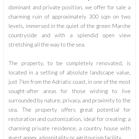
dominant and private position, we offer for sale a
3
charming ruin of approximately 300 sqm on two
levels, immersed in the quiet of the green Marche
4
countryside and with a splendid open view
stretching all the way to the sea.
5
5+
The property, to be completely renovated, is
located in a setting of absolute landscape value,
just 7 km from the Adriatic coast, in one of the most
Altre
sought-after areas for those wishing to live
opzioni
surrounded by nature, privacy, and proximity to the
-
sea. The property offers great potential for
multiscelta
restoration and customization, ideal for creating: a
Giardino
charming private residence, a country house with
guest annex, a hospitality or agritourism facility.