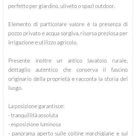
perfetto per giardino, uliveto o spazi outdoor.
5
Elemento di particolare valore è la presenza di
pozzo privato e acqua sorgiva, risorsa preziosa per
5+
irrigazione e utilizzo agricolo.
Bagni
Presente inoltre un antico lavatoio rurale,
minimi
dettaglio autentico che conserva il fascino
originario della proprietà e racconta la storia del
Qualsiasi
luogo.
1
La posizione garantisce:
2
- tranquillità assoluta
- esposizione luminosa
3
- panorama aperto sulle colline marchigiane e sul