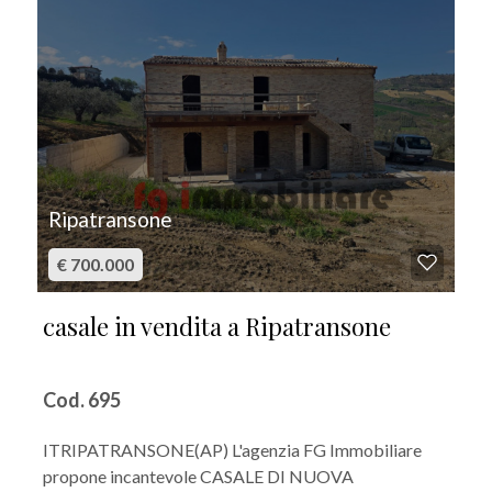
Ripatransone
€ 700.000
casale in vendita a Ripatransone
Cod. 695
ITRIPATRANSONE(AP) L'agenzia FG Immobiliare
propone incantevole CASALE DI NUOVA