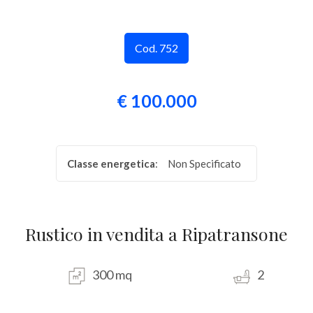
Provincia
Cod. 752
Comune
€ 100.000
Classe energetica
:
Non Specificato
Tipologia
-
multiscelta
Rustico in vendita a Ripatransone
Qualsiasi
300 mq
2
Residenziali