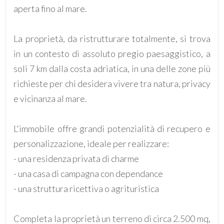
aperta fino al mare.
La proprietà, da ristrutturare totalmente, si trova
in un contesto di assoluto pregio paesaggistico, a
Locali
soli 7 km dalla costa adriatica, in una delle zone più
minimi
richieste per chi desidera vivere tra natura, privacy
e vicinanza al mare.
Qualsiasi
L'immobile offre grandi potenzialità di recupero e
1
personalizzazione, ideale per realizzare:
- una residenza privata di charme
2
- una casa di campagna con dependance
- una struttura ricettiva o agrituristica
3
Completa la proprietà un terreno di circa 2.500 mq,
4