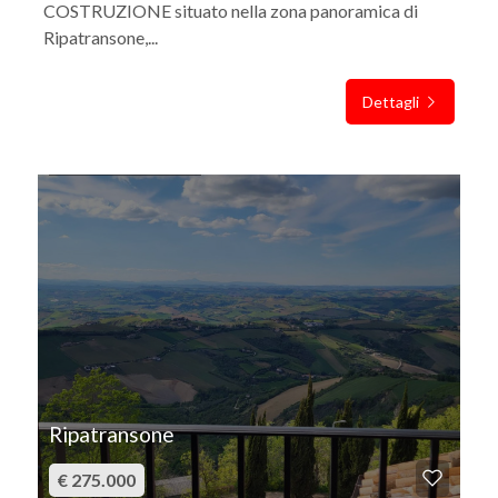
COSTRUZIONE situato nella zona panoramica di
Ripatransone,...
Dettagli
IN VENDITA
Ripatransone
€ 275.000