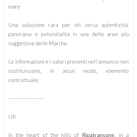
mare
4
Una soluzione rara per chi cerca autenticità,
5
panorama e potenzialità in una delle aree più
suggestive delle Marche.
5+
Le informazioni e i valori presenti nell'annuncio non
Camere
costituiscono, in alcun modo, elemento
minime
contrattuale.
Qualsiasi
--------------------
1
UK
2
In the heart of the hills of
Ripatransone
, in a