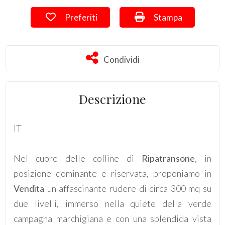
Preferiti: Cod. 752
Stampa: Cod. 752
Preferiti
Stampa
Commerciali
Terreni
Condividi
Condividi
Prezzo
Descrizione
IT
Nel cuore delle colline di
Ripatransone
, in
posizione dominante e riservata, proponiamo in
Totale
Vendita
un affascinante rudere di circa 300 mq su
mq
due livelli, immerso nella quiete della verde
campagna marchigiana e con una splendida vista